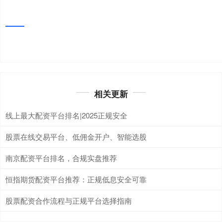
相关更新
线上最大配资平台排名|2025正规安全
股票在线交易平台、低佣金开户、智能选股
南京配资平台排名，合规实盘推荐
恒指期货配资平台推荐：正规低息安全可靠
股票配资合作流程与正规平台选择指南