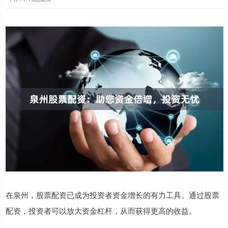
在泉州，股票配资已成为投资者资金增长的有力工具。通过股票
配资，投资者可以放大资金杠杆，从而获得更高的收益。