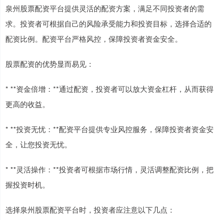
泉州股票配资平台提供灵活的配资方案，满足不同投资者的需
求。投资者可根据自己的风险承受能力和投资目标，选择合适的
配资比例。配资平台严格风控，保障投资者资金安全。
股票配资的优势显而易见：
* **资金倍增：**通过配资，投资者可以放大资金杠杆，从而获得
更高的收益。
* **投资无忧：**配资平台提供专业风控服务，保障投资者资金安
全，让您投资无忧。
* **灵活操作：**投资者可根据市场行情，灵活调整配资比例，把
握投资时机。
选择泉州股票配资平台时，投资者应注意以下几点：