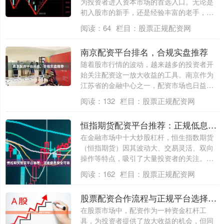
为投资者进入资本市场的首选入口。无论是
初入股市的新手，还是经验丰富的老手，选
择一个....
阅读：
64
栏目：
股票正规配资网
南京配资平台排名，合规实盘推荐
随着股市行情的波动，越来越多的投资者开
始关注配资这一放大收益的工具。南京作为
江苏省的金融中心之一，配资市场也日益活
跃。然....
阅读：
132
栏目：
股票正规配资网
恒指期货配资平台推荐：正规低息安全可靠
在金融市场中十大炒股杠杆，恒生指数期货
（恒指期货）因其波动大、交易灵活、双向
操作等特点，吸引了大量投资者的关注。然
而，对....
阅读：
162
栏目：
股票正规配资网
股票配资合作流程与正规平台选择指南
在股票市场中，配资作为一种资金杠杆工
具，为投资者提供了放大收益的机会，但同