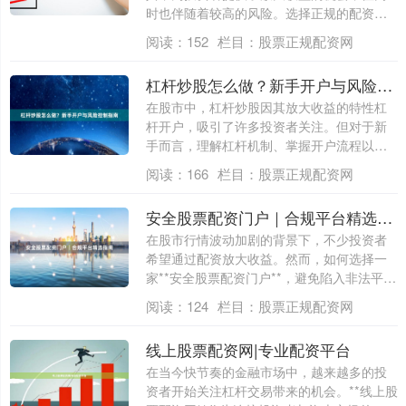
时也伴随着较高的风险。选择正规的配资平
台并了解....
阅读：
152
栏目：
股票正规配资网
杠杆炒股怎么做？新手开户与风险控制指南
在股市中，杠杆炒股因其放大收益的特性杠
杆开户，吸引了许多投资者关注。但对于新
手而言，理解杠杆机制、掌握开户流程以及
严格把....
阅读：
166
栏目：
股票正规配资网
安全股票配资门户｜合规平台精选指南
在股市行情波动加剧的背景下，不少投资者
希望通过配资放大收益。然而，如何选择一
家**安全股票配资门户**，避免陷入非法平
台....
阅读：
124
栏目：
股票正规配资网
线上股票配资网|专业配资平台
在当今快节奏的金融市场中，越来越多的投
资者开始关注杠杆交易带来的机会。**线上股