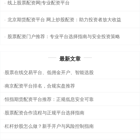
线上股票配资网|专业配资平台
·
北京期货配资平台 网上炒股配资：助力投资者放大收益
·
股票配资门户推荐：专业平台选择指南与安全投资策略
·
最新文章
股票在线交易平台、低佣金开户、智能选股
·
南京配资平台排名，合规实盘推荐
·
恒指期货配资平台推荐：正规低息安全可靠
·
股票配资合作流程与正规平台选择指南
·
杠杆炒股怎么做？新手开户与风险控制指南
·