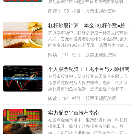
票配资网**作为连接投资者与资本市场的
桥....
阅读：
195
栏目：
股票正规配资网
杠杆炒股计算：本金×杠杆倍数=总资金，盈亏按总资金计算。
在股票市场中，杠杆炒股是一种常见的投资
方式，它允许投资者以较小的本金撬动更大
的资金规模10倍杠杆配资，从而放大收益。
理解....
阅读：
111
栏目：
股票正规配资网
个人股票配资：正规平台与风险指南
在股市投资中，部分投资者因资金有限，会
考虑通过配资放大投资规模。然而，个人股
票配资市场鱼龙混杂，选择正规平台和了解
风险至....
阅读：
124
栏目：
股票正规配资网
实力配资平台推荐指南
在当今金融市场中，股票配资作为一种杠杆
投资工具，吸引了众多投资者的目光。然
而，面对市场上琳琅满目的配资平台，如何