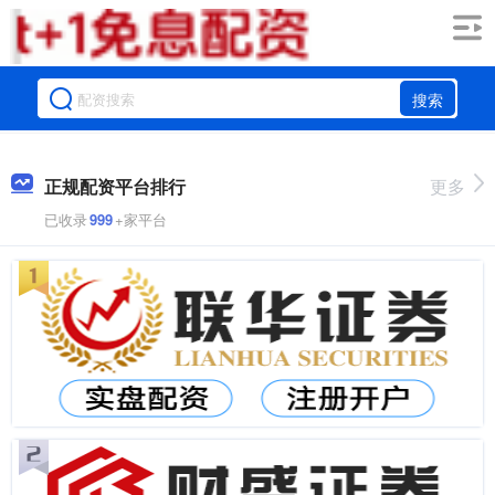
搜索
正规配资平台排行
更多
已收录
999
+家平台