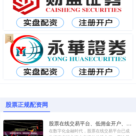
股票正规配资网
股票在线交易平台、低佣金开户、智能选股
在数字化金融时代，股票在线交易平台已成