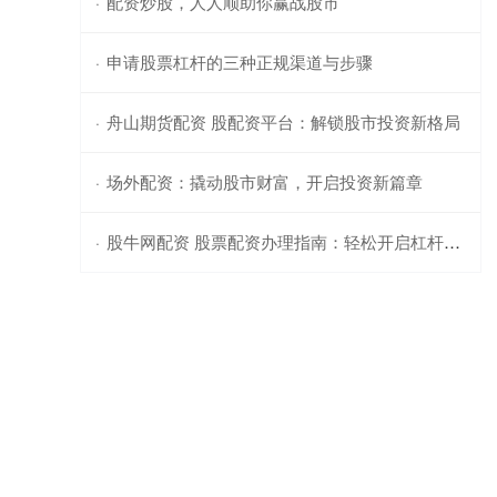
配资炒股，人人顺助你赢战股市
·
申请股票杠杆的三种正规渠道与步骤
·
舟山期货配资 股配资平台：解锁股市投资新格局
·
场外配资：撬动股市财富，开启投资新篇章
·
股牛网配资 股票配资办理指南：轻松开启杠杆投资
·