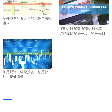
场外股票配资经营的风险与法律
边界
深圳炒股配资 配资炒股指南：
选择靠谱配资平台，轻松获利
按月配资，轻松投资，每月获
利，稳健增值