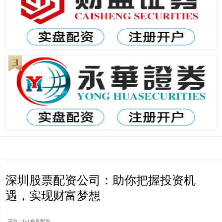
深圳股票配资公司：助你把握投资机
遇，实现财富梦想
平台：t+1免息配资