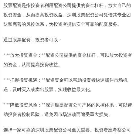
股票配资是指投资者利用配资公司提供的资金杠杆，放大自己的
投资资金，从而提高投资收益。深圳股票配资公司凭借其专业团
队和完善的风控体系，为投资者提供安全可靠的配资服务。
通过股票配资，投资者可以：
* **放大投资资金：**配资公司提供的资金杠杆，可以放大投资者
的资金，从而提高投资收益。
* **把握投资机遇：**配资资金可以帮助投资者快速抓住市场机
遇，及时买入或卖出股票，实现收益最大化。
* **降低投资风险：**深圳股票配资公司严格的风控体系，可以帮
助投资者控制风险，避免因市场波动而遭受重大损失。
选择一家可靠的深圳股票配资公司至关重要。投资者应考察公司