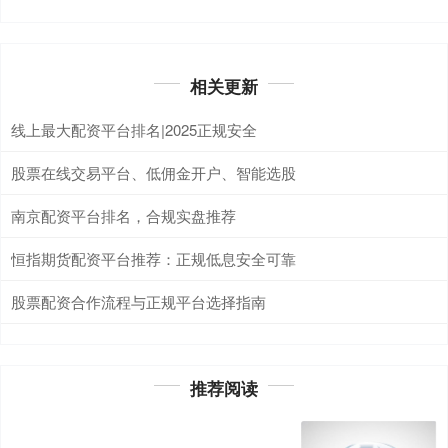
相关更新
线上最大配资平台排名|2025正规安全
股票在线交易平台、低佣金开户、智能选股
南京配资平台排名，合规实盘推荐
恒指期货配资平台推荐：正规低息安全可靠
股票配资合作流程与正规平台选择指南
推荐阅读