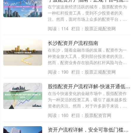
在宁波这座经济活跃的城市，股票配资作为
一种杠杆投资工具，受到不少投资者的关
注。然而，面对市场上众多的配资平台，如
何选择正....
阅读：
114
栏目：
股票正规配资网
长沙配资开户流程指南
在长沙，随着金融市场的发展，配资作为一
种资金放大工具，受到部分投资者的关注。
然而，配资业务存在较高的杠杆风险与合规
门槛。....
阅读：
190
栏目：
股票正规配资网
股指配资开户流程详解-快速开通低门槛指南 | 专业平台
在当今快速变化的金融市场中，股指配资作
为一种灵活的投资工具，吸引了越来越多投
资者的关注。然而，对于许多新手来说，开
户流程....
阅读：
160
栏目：
股票配资官网
资开户流程详解，安全可靠低门槛快速办理