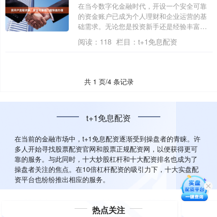
在当今数字化金融时代，开设一个安全可靠
的资金账户已成为个人理财和企业运营的基
础需求。无论您是投资新手还是经验丰富的
理财者....
阅读：
118
栏目：
t+1免息配资
共 1 页/4 条记录
t+1免息配资
在当前的金融市场中，t+1免息配资逐渐受到操盘者的青睐。许
多人开始寻找股票配资官网和股票正规配资网，以便获得更可
靠的服务。与此同时，十大炒股杠杆和十大配资排名也成为了
操盘者关注的焦点。在10倍杠杆配资的吸引力下，十大实盘配
资平台也纷纷推出相应的服务。
热点关注