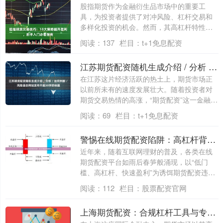
股指期货作为金融衍生品市场中的重要工
具，为投资者提供了对冲风险、杠杆交易和
多样化投资的机会。然而，其高杠杆特性也
意味着较....
阅读：
137
栏目：
t+1免息配资
江苏期货配资随机生成介绍 / 分析 / 如何判断 / 风险适合网站发布不超30字的标题
在江苏这片经济活跃的热土上，期货市场正
以前所未有的速度发展壮大。随着投资者对
期货交易热情的高涨，“期货配资”这一金融杠
杆....
阅读：
69
栏目：
t+1免息配资
警惕在线期货配资陷阱：高杠杆背后的风险警示
近年来，随着互联网理财的普及，各类在线
期货配资平台如雨后春笋般涌现，以“低门
槛、高杠杆、快速盈利”为诱饵期货配资违法
吗，....
阅读：
112
栏目：
股票配资官网
上海期货配资：合规杠杆工具与专业风控解析