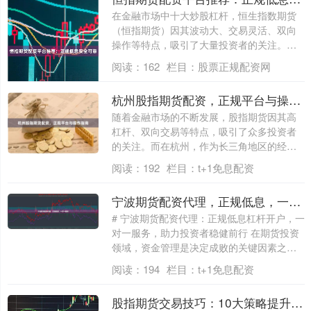
在金融市场中十大炒股杠杆，恒生指数期货
（恒指期货）因其波动大、交易灵活、双向
操作等特点，吸引了大量投资者的关注。然
而，对....
阅读：
162
栏目：
股票正规配资网
杭州股指期货配资，正规平台与操作指南
随着金融市场的不断发展，股指期货因其高
杠杆、双向交易等特点，吸引了众多投资者
的关注。而在杭州，作为长三角地区的经济
重镇，....
阅读：
192
栏目：
t+1免息配资
宁波期货配资代理，正规低息，一对一服务
# 宁波期货配资代理：正规低息杠杆开户，一
对一服务，助力投资者稳健前行 在期货投资
领域，资金管理是决定成败的关键因素之
一....
阅读：
194
栏目：
t+1免息配资
股指期货交易技巧：10大策略提升盈利，新手入门必看指南