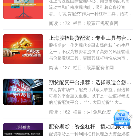
在上海这座国际金融中心，期货市场以其高
流动性和价格发现功能，吸引着众多投资
者。而“期货配资”作为一种杠杆工具，始终是
市场....
阅读：
172
栏目：
股票正规配资网
上海股指期货配资：专业工具与合规策略解析
股指期货，作为现代金融市场的核心衍生品
之一，不仅为投资者提供了高效的风险管理
与价格发现工具，更因其杠杆特性成为市场
关注的....
阅读：
127
栏目：
股票配资官网
期货配资平台推荐：选择最适合您的可靠平台
在期货市场中，配资可以放大收益，但选择
可靠的平台至关重要。以下是一些值得考虑
的期货配资平台： **1. 大田期货** 大....
阅读：
162
栏目：
t+1免息配资
配资期货：资金杠杆，撬动无限可能
配资期货是一种利用杠杆原理放大资金规模