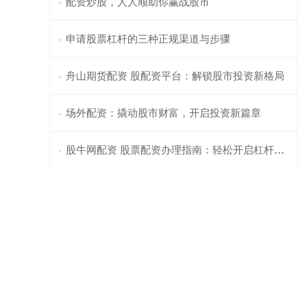
配资炒股，人人顺助你赢战股市
·
申请股票杠杆的三种正规渠道与步骤
·
舟山期货配资 股配资平台：解锁股市投资新格局
·
场外配资：撬动股市财富，开启投资新篇章
·
股牛网配资 股票配资办理指南：轻松开启杠杆投资
·