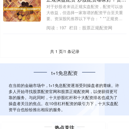
对于炒股者来说正规实盘配资，配资可以放
大收益，但选择一家靠谱的配资平台至关重
要。资深股民推荐以下平台： * **正规资
质....
阅读：
197
栏目：
股票正规配资网
共 1 页/1 条记录
t+1免息配资
在当前的金融市场中，t+1免息配资逐渐受到操盘者的青睐。许
多人开始寻找股票配资官网和股票正规配资网，以便获得更可
靠的服务。与此同时，十大炒股杠杆和十大配资排名也成为了
操盘者关注的焦点。在10倍杠杆配资的吸引力下，十大实盘配
资平台也纷纷推出相应的服务。
热点关注